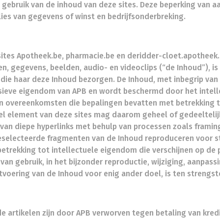
t gebruik van de inhoud van deze sites. Deze beperking van aa
lies van gegevens of winst en bedrijfsonderbreking.
sites Apotheek.be, pharmacie.be en deridder-cloet.apotheek.
den, gegevens, beelden, audio- en videoclips (“de Inhoud”), 
 die haar deze Inhoud bezorgen. De Inhoud, met inbegrip van 
usieve eigendom van APB en wordt beschermd door het intell
n overeenkomsten die bepalingen bevatten met betrekking 
el element van deze sites mag daarom geheel of gedeelteli
l van diepe hyperlinks met behulp van processen zoals framin
eselecteerde fragmenten van de Inhoud reproduceren voor st
trekking tot intellectuele eigendom die verschijnen op de p
an gebruik, in het bijzonder reproductie, wijziging, aanpassin
tvoering van de Inhoud voor enig ander doel, is ten strengs
 de artikelen zijn door APB verworven tegen betaling van kred