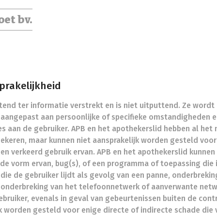
et bv.
sprakelijkheid
end ter informatie verstrekt en is niet uitputtend. Ze wordt 
t aangepast aan persoonlijke of specifieke omstandigheden 
dvies aan de gebruiker. APB en het apothekerslid hebben al 
zekeren, maar kunnen niet aansprakelijk worden gesteld voor
een verkeerd gebruik ervan. APB en het apothekerslid kunnen
 de vorm ervan, bug(s), of een programma of toepassing die 
die de gebruiker lijdt als gevolg van een panne, onderbreking
 onderbreking van het telefoonnetwerk of aanverwante netwe
ebruiker, evenals in geval van gebeurtenissen buiten de cont
k worden gesteld voor enige directe of indirecte schade die 